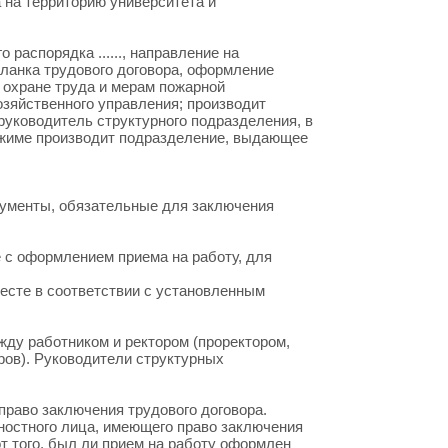
 на территорию университета и
распорядка ......, направление на
ланка трудового договора, оформление
о охране труда и мерам пожарной
зяйственного управления; производит
руководитель структурного подразделения, в
ежиме производит подразделение, выдающее
енты, обязательные для заключения
 оформлением приема на работу, для
сте в соответствии с установленным
жду работником и ректором (проректором,
ов). Руководители структурных
право заключения трудового договора.
стного лица, имеющего право заключения
от того, был ли прием на работу оформлен