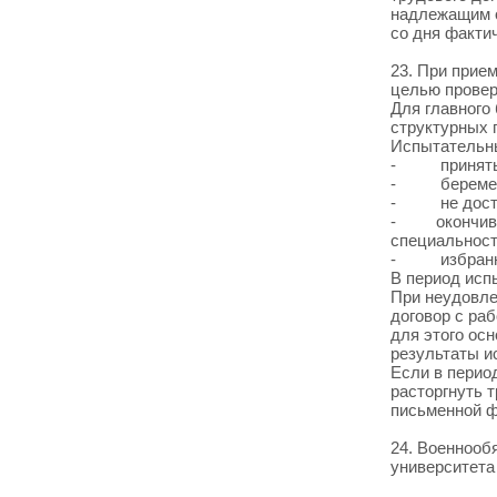
надлежащим о
со дня фактич
23. При прие
целью провер
Для главного
структурных 
Испытательны
-
принят
-
береме
-
не дост
-
окончив
специальност
-
избран
В период исп
При неудовле
договор с ра
для этого ос
результаты и
Если в период
расторгнуть 
письменной ф
24. Военнообя
университета