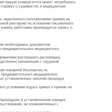
истрация университета может затребовать
 справку о судимостях и медицинские
а, наделенного полномочиями приема на
анной ректором) на основании письменного
 книжку работника производится запись о
ения необходимых документов;
я предварительного медицинского
правилами внутреннего распорядка,
едственно связанными с трудовой
рам пожарной безопасности;
 предварительного медицинского
ных установленных законом процедур
 его условиями издать приказ о приеме на
е прошедших в установленном порядке
ельствование, не ознакомленных с