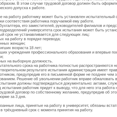
бразом. В этом случае трудовой договор должен быть оформлен
еского допуска к работе.
ме на работу работнику может быть установлен испытательный 
ки соответствия работника поручаемой ему работе.
 бухгалтера, его заместителей, руководителей филиалов и пред
подразделений университета срок испытания может быть устано
й срок не устанавливается для следующих лиц:
ых на работу в порядке перевода;
нных женщин;
игших возраста 18 лет;
ших учреждения профессионального образования и впервые по
и;
ных на выборную должность.
ытательного срока на работника полностью распространяются н
творительном результате испытания администрация имеет право
ботником, предупредив его в письменной форме не позднее чем з
нованием. Решение об увольнении работник вправе обжаловать
спытания должны подтверждаться документально: актами, служ
 испытания работник придет к выводу, что для него эта работа 
трудовой договор по собственному желанию, предупредив об эт
орме за 3 дня.
занные лица, принятые на работу в университет, обязаны встать
 в трёхдневный срок с момента принятия на работу.