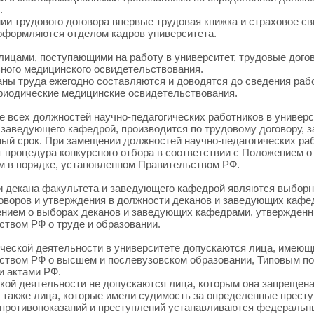
.
ии трудового договора впервые трудовая книжка и страховое св
оформляются отделом кадров университета.
 лицами, поступающими на работу в университет, трудовые дог
ного медицинского освидетельствования.
ны труда ежегодно составляются и доводятся до сведения рабо
риодические медицинские освидетельствования.
е всех должностей научно-педагогических работников в универ
 заведующего кафедрой, производится по трудовому договору, з
ый срок. При замещении должностей научно-педагогических ра
 процедура конкурсного отбора в соответствии с Положением о
 в порядке, установленном Правительством РФ.
и декана факультета и заведующего кафедрой являются выбор
оворов и утверждения в должности деканов и заведующих кафе
нием о выборах деканов и заведующих кафедрами, утвержденны
ством РФ о труде и образовании.
гической деятельности в университете допускаются лица, имею
ством РФ о высшем и послевузовском образовании, Типовым по
 актами РФ.
ской деятельности не допускаются лица, которым она запрещен
а также лица, которые имели судимость за определенные прест
противопоказаний и преступлений устанавливаются федеральн