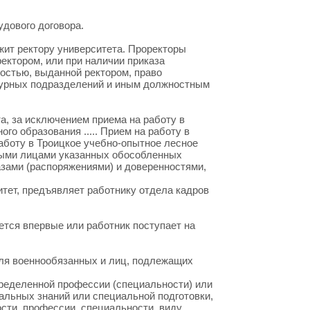
удового договора.
жит ректору университета. Проректоры
ектором, или при наличии приказа
остью, выданной ректором, право
турных подразделений и иным должностным
а, за исключением приема на работу в
го образования ..... Прием на работу в
боту в Троицкое учебно-опытное лесное
ными лицами указанных обособленных
азами (распоряжениями) и доверенностями,
итет, предъявляет работнику отдела кадров
ется впервые или работник поступает на
 для военнообязанных и лиц, подлежащих
определенной профессии (специальности) или
альных знаний или специальной подготовки,
сти, профессии, специальности, виду