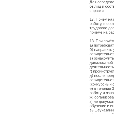
Для определе
от лиц и соо
справки.
17. Приём на
работу, в со
трудового до
приёме на раб
18. При приё
а) потребова
б) направить
освидетельст
в) ознакомит
должностной 
деятельность
г) проинстру
д) после пре
освидетельст
(конкурсный о
е) в течение 
работу и озна
ж) организов
з) не допуск
обучение и и
вышеуказанны