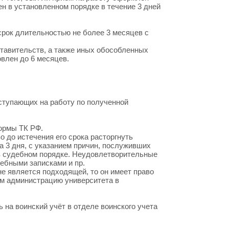
 в установленном порядке в течение 3 дней
срок длительностью не более 3 месяцев с
ставительств, а также иных обособленных
влен до 6 месяцев.
ступающих на работу по полученной
ормы ТК РФ.
 до истечения его срока расторгнуть
а 3 дня, с указанием причин, послуживших
 в судебном порядке. Неудовлетворительные
ебными записками и пр.
не является подходящей, то он имеет право
ом администрацию университета в
 на воинский учёт в отделе воинского учета