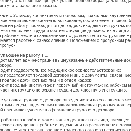
ботнику электронный пропуск установленного образца для входа
ого учета рабочего времени.
ние с Уставом, коллективным договором, правилами внутреннего 
ное медицинское освидетельствование, составление типового б
иеме на работу производит отдел кадров; вводный инструктаж п
 – отдел охраны труда и соответствующие должностные лица хо
а рабочем месте и ознакамливает с должностной инструкцией – 
имается работник; ознакомление с Положением о пропускном р
пропуск.
упающее на работу в .....:
вляет администрации вышеуказанные действительные докум
овора;
 предварительное медицинское освидетельствование;
дставляет трудовой договор и иные документы, связанные с
и подписи должностных лиц и в отдел кадров;
 вводный инструктаж и первичный инструктаж на рабочем ме
учает инструкцию по охране труда и должностную инструкцию.
ые условия трудового договора определяются по соглашению ме
тным лицом, наделенным правом заключения трудовых договор
й принимают участие в оформлении трудового договора.
ь работника к работе может только должностное лицо, имеющее 
 допущение к работе с ведома или по распоряжению должно
говора, считается заключением трудового договора независимо 