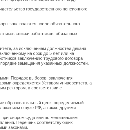
идетельство государственного пенсионного
оворы заключаются после обязательного
тников списки работников, обязанных
ситете, за исключением должностей декана
аключенному на срок до 5 лет или на
ботников заключению трудового договора
 порядке замещения указанных должностей,
ными. Порядок выборов, заключения
драми определяется Уставом университета, а
м ректором, в соответствии с
щие образовательный ценз, определяемый
ложением о вузе РФ, а также другими
а приговором суда или по медицинским
упления. Перечень соответствующих
ыми законами.