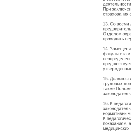
деятельности
При заключен
страхования 
13. Со всеми
предваритель
Отделом охра
проходить пе
14. Замещени
факультета и
неопределенн
предшествует
утвержденным
15. Должност
трудовых дог
также Положе
законодатель
16. К педаго
законодатель
нормативными
К педагогиче
показаниям, 
медицинских 