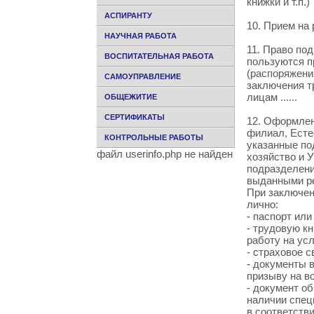
книжки и т.п.)
АСПИРАНТУ
10. Прием на
НАУЧНАЯ РАБОТА
11. Право по
ВОСПИТАТЕЛЬНАЯ РАБОТА
пользуются п
(распоряжени
САМОУПРАВЛЕНИЕ
заключения т
лицам ......
ОБЩЕЖИТИЕ
СЕРТИФИКАТЫ
12. Оформлен
филиал, Естес
КОНТРОЛЬНЫЕ РАБОТЫ
указанные по
файл userinfo.php не найден
хозяйство и 
подразделени
выданными р
При заключен
лично:
- паспорт ил
- трудовую к
работу на ус
- страховое 
- документы в
призыву на в
- документ о
наличии спец
в соответств