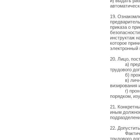
и) выдать ра
автоматическ
19. Ознакомле
предваритель
приказа о пр
безопасности
инструктаж н
которое прин
электронный 
20. Лицо, пост
а) предоста
трудового дог
б) проходит
в) лично пре
визирования 
г) проходит
порядком, из
21. Конкретн
иным должнос
подразделени
22. Допустит
Фактическое
трудового до