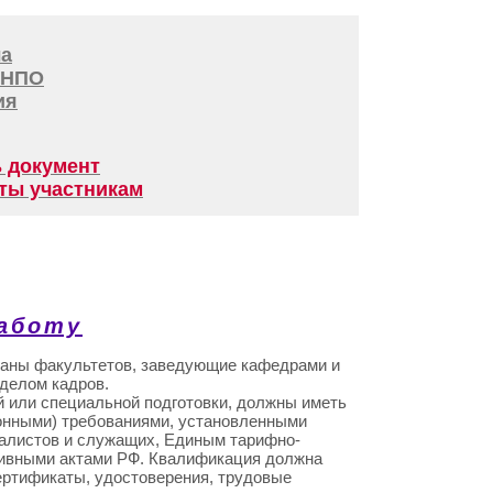
а
/НПО
ия
 документ
ты участникам
работу
еканы факультетов, заведующие кафедрами и
делом кадров.
й или специальной подготовки, должны иметь
онными) требованиями, установленными
алистов и служащих, Единым тарифно-
тивными актами РФ. Квалификация должна
ертификаты, удостоверения, трудовые