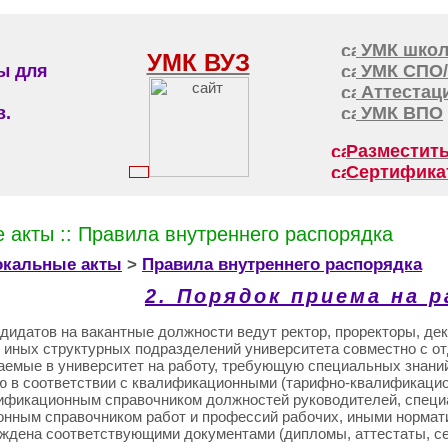
УМК школ
УМК ВУЗ
ы для
УМК CПО
Аттестац
в.
УМК ВПО
Разместить
Сертифика
 акты :: Правила внутреннего распорядка
окальные акты
>
Правила внутреннего распорядка
2. Порядок приема на 
ндидатов на вакантные должности ведут ректор, проректоры, д
 иных структурных подразделений университета совместно с от
аемые в университет на работу, требующую специальных знани
 в соответствии с квалификационными (тарифно-квалификаци
фикационным справочником должностей руководителей, специ
нным справочником работ и профессий рабочих, иными норма
ждена соответствующими документами (дипломы, аттестаты, с