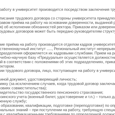
 работу в университет производится посредством заключения тр
дписания трудового договора со стороны университета принадле
равом приёма на работу на основании доверенности, выданной р
я) об исполнении обязанностей ректора. Приказом или доверенн
рудовых договоров может быть передано руководителям струк
ие приёма на работу производится отделом кадров университет
твеннонаучный институт ....., Региональный институт непрерывно
дразделения оформляется их кадровыми службами. Прием на ра
Учебно-научную базу «Предуралье» осуществляется должност
й в соответствии с положениями об этих подразделениях, прик
ектором.
ии трудового договора, лицо, поступающее на работу в универс
и иной документ, удостоверяющий личность;
нижку (за исключением случаев, когда трудовой договор заключа
ловиях совместительства);
свидетельство государственного пенсионного страхования;
оинского учета (военный билет, удостоверение и т.п.) – только
оенную службу;
б образовании, квалификации, подготовке (переподготовке) по 
иальных знаний – при поступлении на работу, требующую специ
ии с квалификационными требованиями по определенной должно