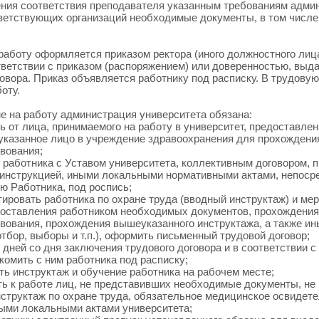
ния соответствия преподавателя указанным требованиям админ
тветствующих организаций необходимые документы, в том числе
 работу оформляется приказом ректора (иного должностного лиц
ответствии с приказом (распоряжением) или доверенностью, выд
говора. Приказ объявляется работнику под расписку. В трудовую
оту.
ме на работу администрация университета обязана:
ть от лица, принимаемого на работу в университет, предоставл
 указанное лицо в учреждение здравоохранения для прохождени
вования;
ь работника с Уставом университета, коллективным договором, 
инструкцией, иными локальными нормативными актами, непоср
ю Работника, под роспись;
ктировать работника по охране труда (вводный инструктаж) и ме
доставления работником необходимых документов, прохождения
вования, прохождения вышеуказанного инструктажа, а также и
тбор, выборы и т.п.), оформить письменный трудовой договор;
3 дней со дня заключения трудового договора и в соответствии с
комить с ним работника под расписку;
ать инструктаж и обучение работника на рабочем месте;
ать к работе лиц, не представивших необходимые документы, н
нструктаж по охране труда, обязательное медицинское освидет
ми локальными актами университета;