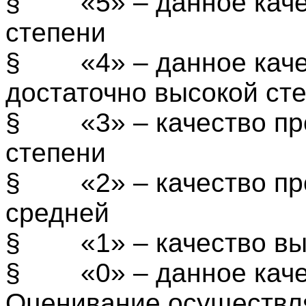
§
«5» – данное кач
степени
§
«4» – данное кач
достаточно высокой ст
§
«3» – качество п
степени
§
«2» – качество п
средней
§
«1» – качество в
§
«0» – данное каче
Оценивание осуществля